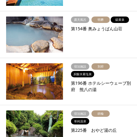
露天風呂
明礬
硫黄泉
第154番 奥みょうばん山荘
宿泊施設
別府
炭酸水素塩泉
第196番 ホテルシーウェーブ別
府 熊八の湯
宿泊施設
鉄輪
単純温泉
第225番 おやど湯の丘