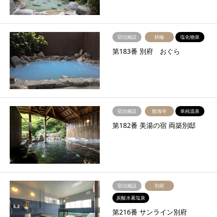
宿泊施設
鉄輪
塩化物泉
第183番 別府 おぐら
宿泊施設
観海寺
単純温泉
第182番 美湯の宿 両築別邸
宿泊施設
別府
炭酸水素塩泉
第216番 サンライン別府