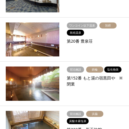
ワンコイン以下温泉
別府
単純温泉
第20番 豊泉荘
宿泊施設
鉄輪
塩化物泉
第152番 もと湯の宿黒田や ※
閉業
宿泊施設
浜脇
炭酸水素塩泉