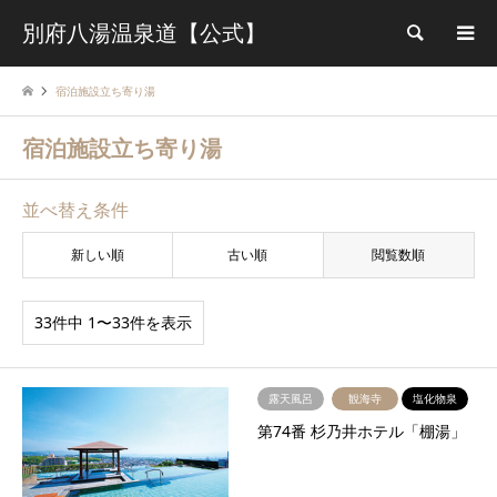
別府八湯温泉道【公式】
検索
宿泊施設立ち寄り湯
宿泊施設立ち寄り湯
並べ替え条件
新しい順
古い順
閲覧数順
33件中 1〜33件を表示
露天風呂
観海寺
塩化物泉
第74番 杉乃井ホテル「棚湯」