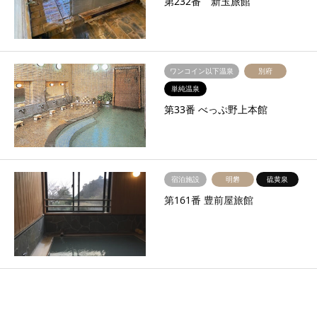
第232番 新玉旅館
ワンコイン以下温泉
別府
単純温泉
第33番 べっぷ野上本館
宿泊施設
明礬
硫黄泉
第161番 豊前屋旅館
ワンコイン以下温泉
亀川
塩化物泉