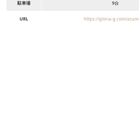
駐車場
9台
URL
https://gloria-g.com/azum