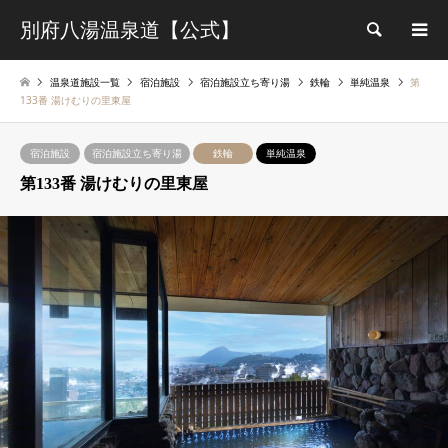
別府八湯温泉道【公式】
検索
温泉道施設一覧
宿泊施設
宿泊施設立ち寄り湯
鉄輪
単純温泉
第
133番 湯けむりの里東屋
宿泊施設
宿泊施設立ち寄り湯
鉄輪
単純温泉
第133番 湯けむりの里東屋