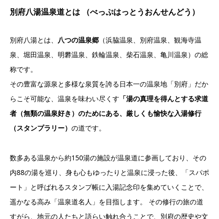
別府八湯温泉道とは （べっぷはっとうおんせんどう）
別府八湯とは、
八つの温泉郷
（浜脇温泉、別府温泉、観海寺温
泉、堀田温泉、明礬温泉、鉄輪温泉、柴石温泉、亀川温泉）の総
称です。
その豊富な源泉と多様な泉質を誇る日本一の温泉地「別府」だか
らこそ可能な、温泉を味わい尽くす
「湯の真理を得んとする求道
者（無類の温泉好き）のためにある、厳しくも愉快な入湯修行
（スタンプラリー）
の道です。
数多ある温泉から約150湯の施設が温泉道に参画しており、その
内88の湯を巡り、身も心もゆったりと温泉に浸った後、「スパポ
ート」と呼ばれるスタンプ帳に入湯記念印を集めていくことで、
遥かなる高み「温泉道名人」を目指します。 その修行の旅の道
すがら、地元の人たちと語らい触れ合うことで、別府の歴史や文