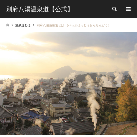
別府八湯温泉道【公式】
検索
温泉道とは
別府八湯温泉道とは （べっぷはっとうおんせんどう）