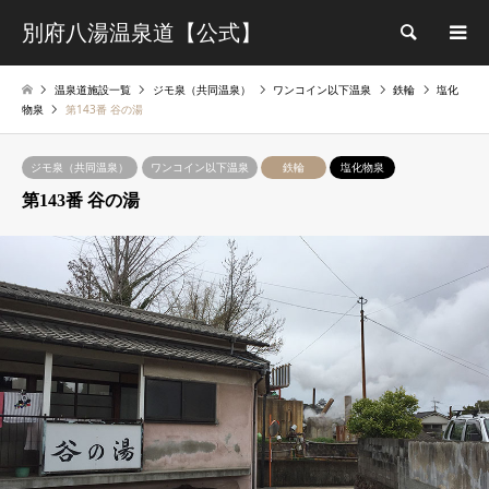
別府八湯温泉道【公式】
検索
温泉道施設一覧
ジモ泉（共同温泉）
ワンコイン以下温泉
鉄輪
塩化
物泉
第143番 谷の湯
ジモ泉（共同温泉）
ワンコイン以下温泉
鉄輪
塩化物泉
第143番 谷の湯