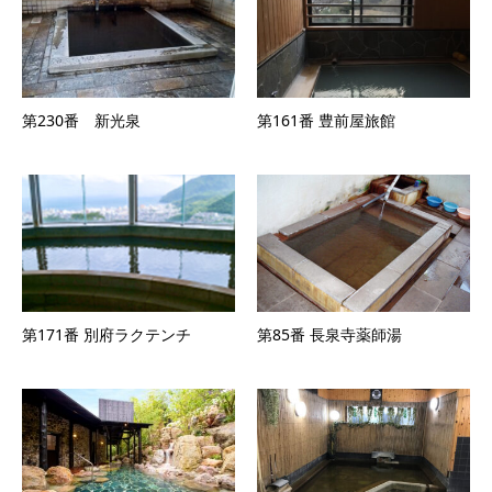
第230番 新光泉
第161番 豊前屋旅館
第171番 別府ラクテンチ
第85番 長泉寺薬師湯