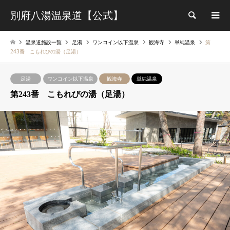
別府八湯温泉道【公式】
検索
温泉道施設一覧
足湯
ワンコイン以下温泉
観海寺
単純温泉
第
243番 こもれびの湯（足湯）
足湯
ワンコイン以下温泉
観海寺
単純温泉
第243番 こもれびの湯（足湯）