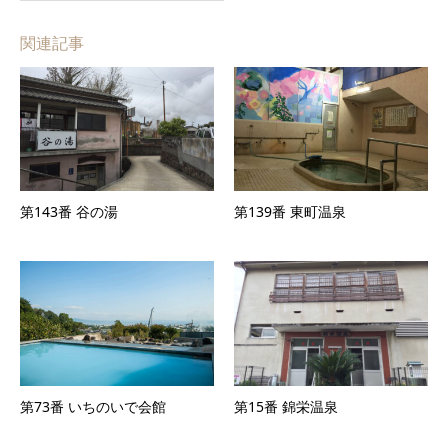
関連記事
第143番 谷の湯
第139番 東町温泉
第73番 いちのいで会館
第15番 錦栄温泉