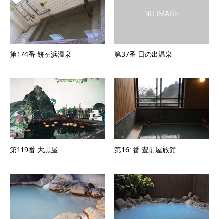
第174番 餅ヶ浜温泉
第37番 日の出温泉
第119番 大黒屋
第161番 豊前屋旅館