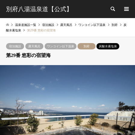
別府八湯温泉道【公式】
検索
温泉道施設一覧
宿泊施設
露天風呂
ワンコイン以下温泉
別府
炭
酸水素塩泉
第29番 悠彩の宿望海
宿泊施設
露天風呂
ワンコイン以下温泉
別府
炭酸水素塩泉
第29番 悠彩の宿望海