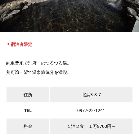
＊宿泊者限定
純重曹系で別府一のつるつる湯。
別府湾一望で温泉旅気分を満喫。
住所
北浜3-8-7
TEL
0977-22-1241
料金
１泊２食 １万8700円～