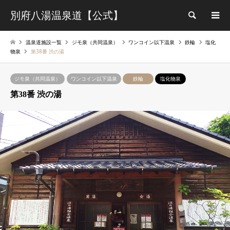
別府八湯温泉道【公式】
検索
温泉道施設一覧
ジモ泉（共同温泉）
ワンコイン以下温泉
鉄輪
塩化
物泉
第38番 渋の湯
ジモ泉（共同温泉）
ワンコイン以下温泉
鉄輪
塩化物泉
第38番 渋の湯