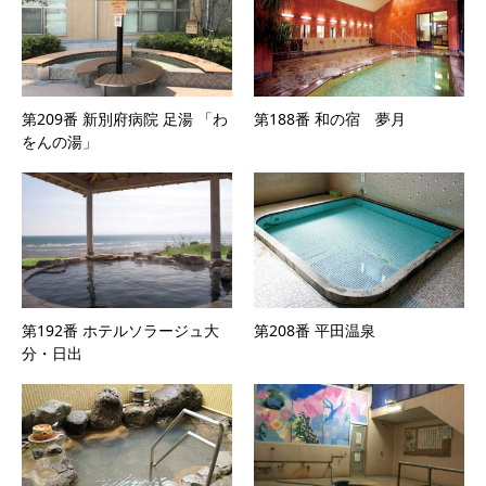
第209番 新別府病院 足湯 「わ
第188番 和の宿 夢月
をんの湯」
第192番 ホテルソラージュ大
第208番 平田温泉
分・日出