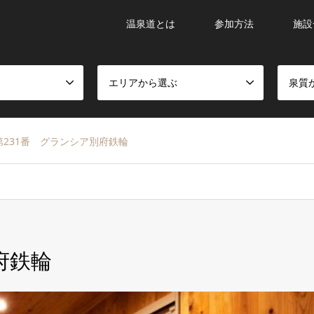
温泉道とは
参加方法
施設
エリアから選ぶ
泉質
第231番 グランシア別府鉄輪
府鉄輪