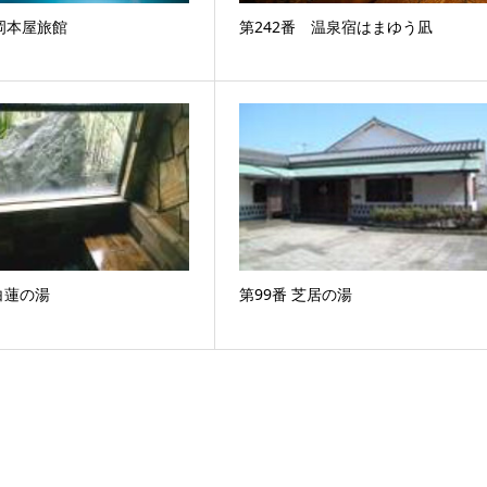
岡本屋旅館
第242番 温泉宿はまゆう凪
 白蓮の湯
第99番 芝居の湯