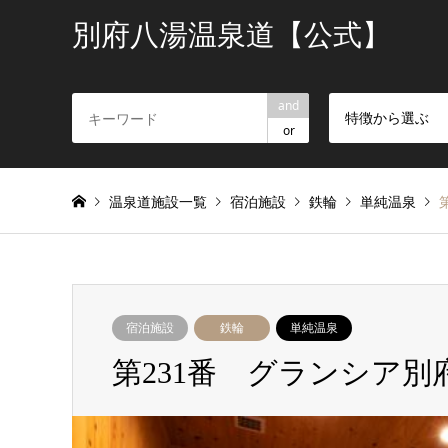
別府八湯温泉道【公式】
and
特徴から選ぶ
or
温泉道施設一覧
宿泊施設
鉄輪
単純温泉
宿泊施設
鉄輪
単純温泉
第231番 グランシア別