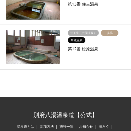
第13番 住吉温泉
ジモ泉（共同温泉）
浜脇
単純温泉
第12番 松原温泉
14件中 1〜14件を表示
別府八湯温泉道【公式】
温泉道とは
参加方法
施設一覧
お知らせ
湯ろぐ