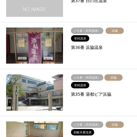
第37番 日の出温泉
ジモ泉（共同温泉）
浜脇
単純温泉
第36番 浜脇温泉
ジモ泉（共同温泉）
浜脇
単純温泉
第35番 湯都ピア浜脇
ジモ泉（共同温泉）
浜脇
炭酸水素塩泉