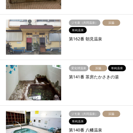
ジモ泉（共同温泉）
浜脇
単純温泉
第162番 朝見温泉
変化球温泉
浜脇
単純温泉
第141番 茶房たかさきの湯
ジモ泉（共同温泉）
浜脇
単純温泉
第140番 八幡温泉