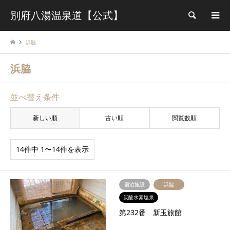
別府八湯温泉道【公式】
検索
浜脇
浜脇
並べ替え条件
新しい順
古い順
閲覧数順
14件中 1〜14件を表示
宿泊施設
浜脇
炭酸水素塩泉
第232番 新玉旅館