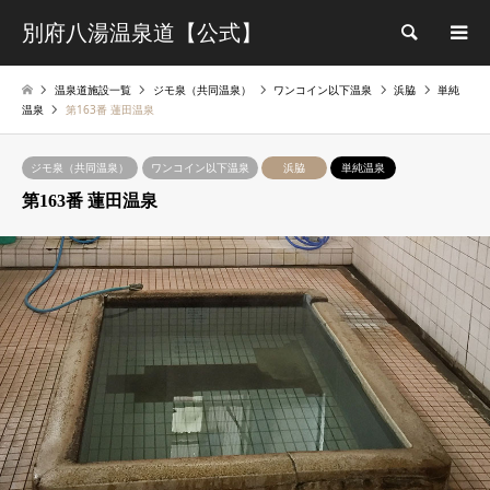
別府八湯温泉道【公式】
検索
温泉道施設一覧
ジモ泉（共同温泉）
ワンコイン以下温泉
浜脇
単純
温泉
第163番 蓮田温泉
ジモ泉（共同温泉）
ワンコイン以下温泉
浜脇
単純温泉
第163番 蓮田温泉