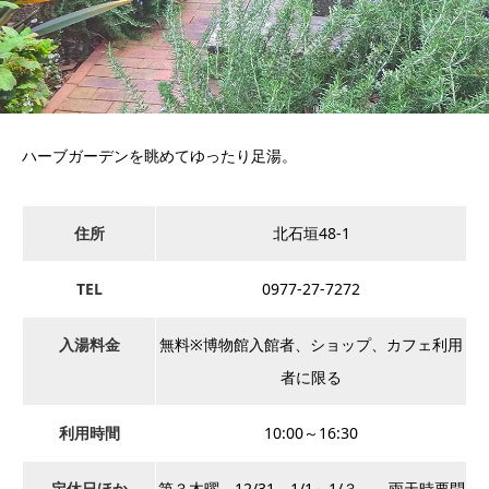
ハーブガーデンを眺めてゆったり足湯。
住所
北石垣48-1
TEL
0977-27-7272
入湯料金
無料※博物館入館者、ショップ、カフェ利用
者に限る
利用時間
10:00～16:30
定休日ほか
第３木曜、12/31、1/1～1/３ 雨天時要問