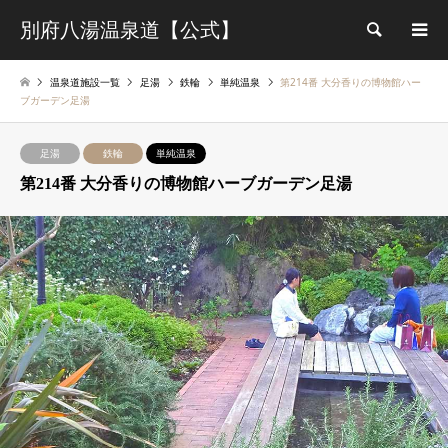
別府八湯温泉道【公式】
検索
温泉道施設一覧
足湯
鉄輪
単純温泉
第214番 大分香りの博物館ハー
ブガーデン足湯
足湯
鉄輪
単純温泉
第214番 大分香りの博物館ハーブガーデン足湯