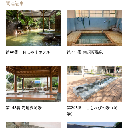
関連記事
第48番 おにやまホテル
第233番 南須賀温泉
第148番 海地獄足湯
第243番 こもれびの湯（足
湯）