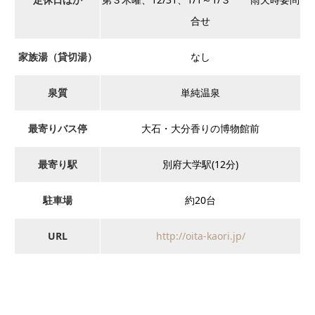
合せ
家族湯（貸切湯）
なし
泉質
単純温泉
最寄りバス停
大石・大分香りの博物館前
最寄り駅
別府大学駅(12分)
駐車場
約20台
URL
http://oita-kaori.jp/