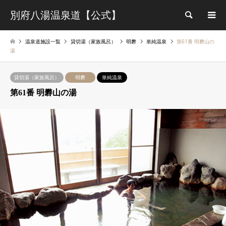
別府八湯温泉道【公式】
検索
温泉道施設一覧
貸切湯（家族風呂）
明礬
単純温泉
第61番 明礬山の
湯
貸切湯（家族風呂）
明礬
単純温泉
第61番 明礬山の湯