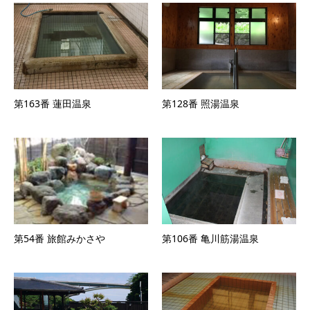
第163番 蓮田温泉
第128番 照湯温泉
第54番 旅館みかさや
第106番 亀川筋湯温泉