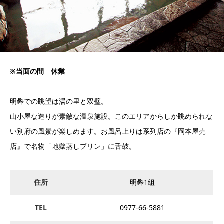
※当面の間 休業
明礬での眺望は湯の里と双璧。
山小屋な造りが素敵な温泉施設。このエリアからしか眺められな
い別府の風景が楽しめます。お風呂上りは系列店の『岡本屋売
店』で名物「地獄蒸しプリン」に舌鼓。
住所
明礬1組
TEL
0977-66-5881